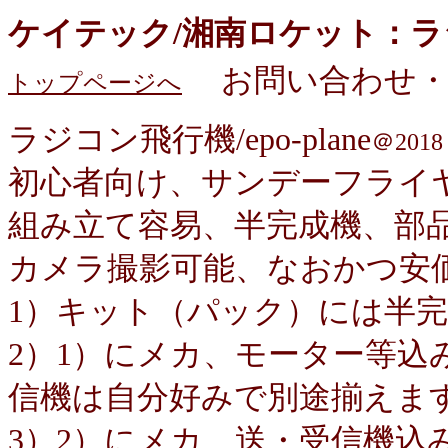
ケイテック/湘南ロケット：
お問い合わせ
トップページへ
ラジコン飛行機/epo-plane
＠2018
初心者向け、サンデーフライ
組み立て容易、半完成機、部
カメラ撮影可能、なおかつ安
1）キット（パック）には半
2）1）にメカ、モーター等込
信機は自分好みで別途揃えま
3）2）にメカ、送・受信機込