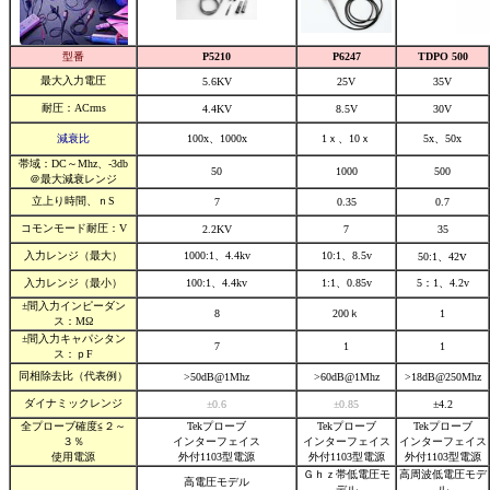
型番
P5210
P6247
TDPO 500
最大入力電圧
5.6KV
25V
35V
耐圧：ACrms
4.4KV
8.5V
30V
減衰比
100x、1000x
1ｘ、10ｘ
5x、50x
帯域：DC～Mhz、-3db
50
1000
500
＠最大減衰レンジ
立上り時間、ｎS
7
0.35
0.7
コモンモード耐圧：V
2.2KV
7
35
v
入力レンジ（最大）
1000:1、4.4kv
10:1、8.5v
50:1、42
入力レンジ（最小）
100:1、4.4kv
1:1、0.85v
5：1、4.2v
±間入力インピーダン
8
200ｋ
1
ス：MΩ
±間入力キャパシタン
7
1
1
ス：ｐF
同相除去比（代表例）
>50dB@1Mhz
>60dB@1Mhz
>18dB@250Mhz
ダイナミックレンジ
±0.6
±0.85
±4.2
全プローブ確度≦２～
Tekプローブ
Tekプローブ
Tekプローブ
３％
インターフェイス
インターフェイス
インターフェイス
使用電源
外付1103型電源
外付1103型電源
外付1103型電源
Ｇｈｚ帯低電圧モ
高周波低電圧モデ
高電圧モデル
デル
ル