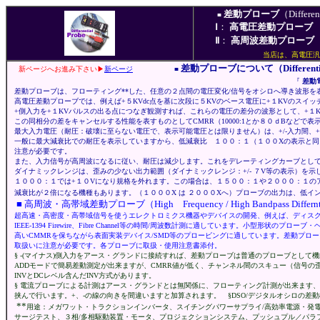
差動プローブ
（Differen
■
Ⅰ
：
高電圧差動プローブ
（
Ⅱ
：
高周波差動プローブ
（
当店は、高電圧汎
差動プローブについて（Differentia
新ページへお進み下さい▶
新ページ
■
『
差動
差動プローブは、フローティング**した、任意の２点間の電圧変化/信号をオシロへ導き波形を表
高電圧差動プローブでは、例えば+５KVdc点を基に次段に５KVのベース電圧に+１KVのスイッ
+側入力を+１KVパルスの出る点につなぎ観測すれば、これらの電圧の差分の波形として、+１
この同相分の差をキャンセルする性能を表すものとしてCMRR（10000:1とか８０ｄBなどで
最大入力電圧（耐圧：破壊に至らない電圧で、表示可能電圧とは限りません）は、+/-入力間、+
一般に最大減衰比での耐圧を表示していますから、低減衰比 １００：１（１００Xの表示と同
注意が必要です。
また、入力信号が高周波になるに従い、耐圧は減少します。これをデレーティングカーブとし
ダイナミックレンジは、歪みの少ない出力範囲（ダイナミックレンジ：+/- ７V等の表示）を示
１０００：１では+１０Vになり規格を外れます。この場合は、１５００：１や２０００：１の
減衰比が２倍になる機種もあります。（１０００X は ２０００Xへ）プローブの出力は、低イ
■ 高周波・高帯域差動プローブ（High Frequency / High Bandpass Differntia
超高速・高密度・高帯域信号を使うエレクトロミクス機器やデバイスの開発、例えば、ディスク・ドライブ、デジ
IEEE-1394 Firewire、Fibre Channel等の時間/周波数計測に適しています。小型形状の
高いCMMRを保ちながら表面実装デバイス/SMD等のプロービングに適しています。差動プロ
取扱いに注意が必要です。各プローブに取扱・使用注意書添付。
§ -(マイナス)側入力をアース・グランドに接続すれば、差動プローブは普通のプローブとして機
ADDモードで
簡易差動測定が出来ますが、CMRR値が低く、チャンネル間のスキュー（信号の歪
INVとDCレベル含んだINV方式があります。
§
電流プローブによる計測はアース・グランドとは無関係に、フローティング計測が出来ます、
挟んで行います。+、-の線の向きを間違いますと加算されます。
§DSO/デジタルオシロの差
**
用途：メガワット・トラクションインバータ、スイチングパワーサプライ/高効率電源・発電
サージテスト、３相/多相駆動装置・モータ、プロジェクションシステム、プッシュプル／パラ