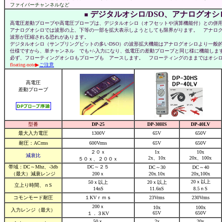
ファイバーチャンネルなど
デジタルオシロ/DSO、アナログオシ
■
高電圧差動プローブや高電圧プローブは、デジタルオシロ（オフセットや演算機能付）との併用
アナログオシロでは波形の上、下等の一部を拡大表示しようとしても限界がります。 アナログ
波形が圧縮される恐れがあります。
デジタルオシロ（サンプリングビットの多いDSO）の波形拡大機能はアナログオシロより一般
仕様ですから、単チャンネル でも+/-入力になり、低電圧の差動プローブと同じ様に機能し
必ず、フローティングオシロもプローブも アースします。 フローティングのままではオシロ
floating-note▶
ご注意
高電圧
差動プローブ
型番
DP-25
DP-30HS
DP-40LV
最大入力電圧
1300V
65V
650V
耐圧：ACrms
600Vrms
65V
650V
２０ｘ
1x
10x
減衰比
2x、10x
20x、100x
５０ｘ、２００ｘ
帯域：DC～Mhz、-3db
DC～２５
DC～30
DC～40
（最大）減衰レンジ
200ｘ
20x.10x
20x,100x
20ｘ以上
50ｘ以上
20ｘ以上
立上り時間、ｎS
14nS
11.6nS
8.5ｎS
コモンモード耐圧
１KVｒｍｓ
23Vrms
230Vrms
200ｘ
10x
100x
入力レンジ（最大）
65V
650V
１．３KV
50ｘ
2x
20x