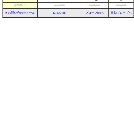
@2008-10
\312,900
\532,350
\396,900
■
お問い合わせメール
KTEK-top
プローブtopへ
差動プローブへ