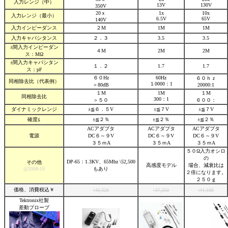
入力レンジ（中）
13V
130V
350V
20ｘ
1x
10x
入力レンジ（最小）
6.5V
65V
140V
入力インピーダンス
２M
1M
1M
入力キャパシタンス
２．３
3.5
3.5
±間入力インピーダン
４M
2M
2M
ス：MΩ
±間入力キャパシタン
１．２
1.7
1.7
ス：pF
６０Hz
60Hz
６０ｈｚ
同相除去比（代表例）
１0000：1
＞80dB
20000:1
１M
1M
１M
同相除去比
300：1
＞５０
６００：
ダイナミックレンジ
±≦６．５V
±≦７V
±≦７V
確度≦
±≦２％
±≦２％
±≦２％
ACアダプタ
ACアダプタ
ACアダプタ
電源
DC６～９V
DC６～９V
DC６～９V
３５ｍA
３５ｍA
３５ｍA
５０Ω入力オシロ
の
DP-65：1.3KV、65Mhz \52,500
その他
高感度モデル
場合、減衰比は
@2008-10
もあり
２倍になります。
２５０ｇ
価格、消費税込￥
\40,320
\47,250
\44,100
Tektronix社製
差動プローブ