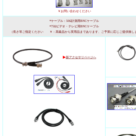
￥お問い合わせください
*ケーブル：50Ω計測用BNCケーブル
*75Ωビデオ・テレビ用BNCケーブル
（長さ等ご指定ください ￥：高級品から実用品まであります、ご予算に応じご提供致し
▶
新アクセサリページへ