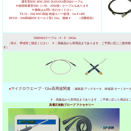
通常型BNC-BNC,BNC-BANANA型50Ωケーブル
や細形軽量型50Ω（1.5D、2D仕様）ケーブルもあります
￥価格はお問い合わせください
TX-33：50Ω BNC両端 絶縁カバー処理、1m￥1400
BP250：50Ω両端BNCモールド型1.25m 価格￥
1,400
（消費税別）
50ΩSMAケーブル：6・8・24Ghz
（長さ、帯域等ご指定ください ￥：
高級品から実用品まであります、ご予算に応じご提供致
す
）
マイクロウエーブ・Ghz高周波関連
■
：減衰器/アッテネータ、終端器/ターミネータ
￥：高級品から実用品まであります、ご予算に応じた商品をご提
高電圧差動プローブ アクセサリー