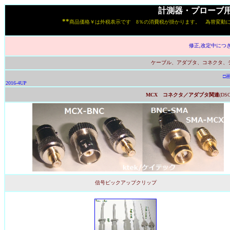
計測器・プローブ
**
商品価格￥は外税表示です 8％の消費税が掛かります。 為替変動によ
s
修正,改定中につ
ケーブル、アダプタ、コネクタ、
□
2016-4UP
MCX コネクタ／アダプタ関連
(DSO
信号ピックアップクリップ