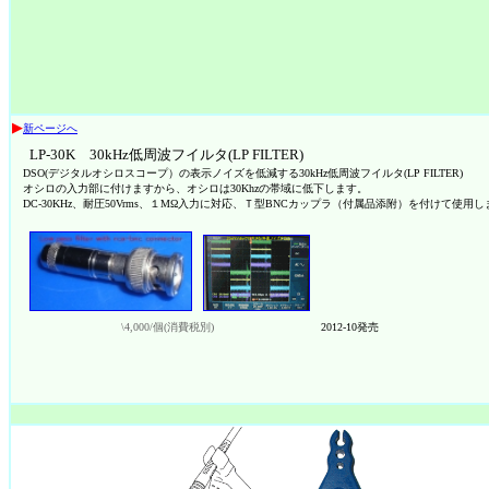
▶
新ページへ
LP-30K 30kHz低周波フイルタ(LP FILTER)
DSO(デジタルオシロスコープ）の表示ノイズを低減する30kHz低周波フイルタ(LP FILTER)
オシロの入力部に付けますから、オシロは30Khzの帯域に低下します。
DC-30KHz、耐圧50Vrms、１MΩ入力に対応、Ｔ型BNCカップラ（付属品添附）を付けて使用し
\4,000/個(消費税別)
2012-10発売