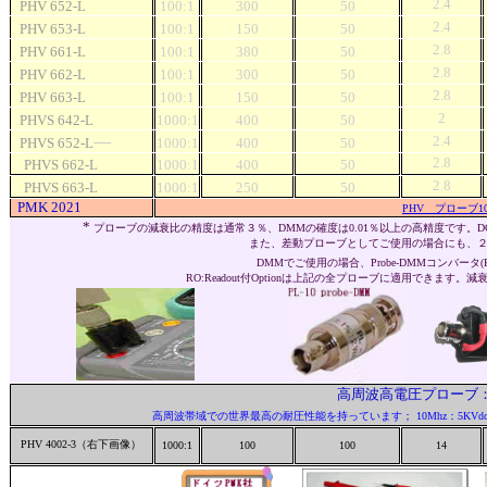
2.4
PHV 652-L
100:1
300
50
2.4
PHV 653-L
100:1
150
50
2.8
PHV 661-L
100:1
380
50
2.8
PHV 662-L
100:1
300
50
2.8
PHV 663-L
100:1
150
50
2
PHVS 642-L
1000:1
400
50
2.4
PHVS 652-L
1000:1
400
50
2.8
PHVS 662-L
1000:1
400
50
2.8
PHVS 663-L
1000:1
250
50
PMK 2021
PHV プローブ100:
*
プローブの減衰比の精度は通常３％、DMMの確度は0.01％以上の高精度です。
また、差動プローブとしてご使用の場合にも、
DMMでご使用の場合、Probe-DMMコンバータ(P
RO:Readout付Optionは上記の全プローブに適用できます。減
高周波高電圧プローブ：D
高周波帯域での世界最高の耐圧性能を持っています； 10Mhz：5KVdc+pk、
PHV 4002-3（右下画像）
1000:1
100
100
14