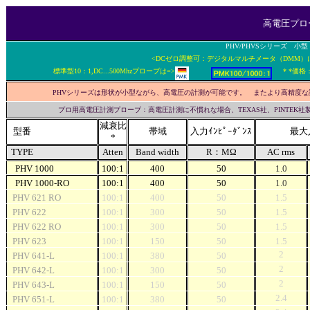
高電圧プロ
PHV/PHVSシリーズ 小
<DCゼロ調整可：デジタルマルチメータ（DMM）
標準型10：1,DC...500Mhzプローブは=>
*
*
PHVシリーズは形状が小型ながら、高電圧の計測が可能です。 またより高精度な
プロ用高電圧計測プローブ：高電圧計測に不慣れな場合、TEXAS社、PINTE
減衰比
型番
帯域
入力ｲﾝﾋﾟｰﾀﾞﾝｽ
最大
*
TYPE
Atten
Band width
R：MΩ
AC rms
PHV 1000
100:1
400
50
1.0
PHV 1000-RO
100:1
400
50
1.0
PHV 621 RO
100:1
400
50
1.5
PHV 622
100:1
300
50
1.5
PHV 622 RO
100:1
300
50
1.5
PHV 623
100:1
150
50
1.5
2
PHV 641-L
100:1
380
50
2
PHV 642-L
100:1
300
50
2
PHV 643-L
100:1
150
50
2.4
PHV 651-L
100:1
380
50