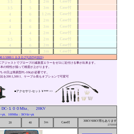
Case付
2ｍ
3.5
5
Case付
3ｍ
3.5
5
Case付
1.2ｍ
4
6
Case付
2ｍ
4
6
Case付
3ｍ
4
6
Case付
2ｍ
3
4
Case付
2ｍ
3.5
5
Case付
2ｍ
4
6
Case付
3ｍ
4
6
1/1000:1 カタログ(LIST@2021)
DCアジャストでプローブの減衰度エラーをゼロに近付ける事が出来ます。
２本の特性が揃って精度が上がります。
L-10又は簡易型PL-10k)が必要です。
衰比を200:1,500:1、ケーブル長もオプションで可変可
■アクセサリ-セット￥*** =>
C-１００Mhz、 20KV
100Mhz：3KVdc+pk
30KV/60KV用もあります
3ｍ
Case付
20
40
270000