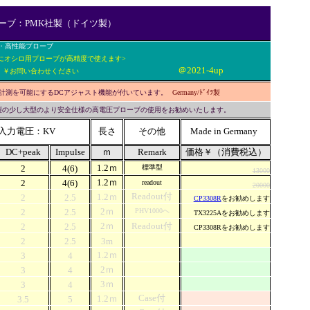
ーブ：PMK社製（ドイツ製）
型・高性能プローブ
にオシロ用プローブが高精度で使えます>
＠2021-4up
価格：￥お問い合わせください
計測を可能にするDCアジャスト機能が付いています。
Germany/ﾄﾞｲﾂ製
K社製の少し大型のより安全仕様の高電圧プローブの使用をお勧めいたします。
入力電圧：KV
長さ
その他
Made in Germany
DC+peak
Impulse
ｍ
Remark
価格￥（消費税込）
1.2ｍ
2
4(6)
標準型
13000
1.2ｍ
2
4(6)
readout
20000
Readout付
1.2ｍ
2
2.5
CP3308R
をお勧めします
2ｍ
2
2.5
PHV1000へ
TX3225Aをお勧めします
2ｍ
Readout付
2
2.5
CP3308Rをお勧めします
2
2.5
3m
1.2ｍ
3
4
2ｍ
3
4
3ｍ
3
4
Case付
1.2ｍ
3.5
5