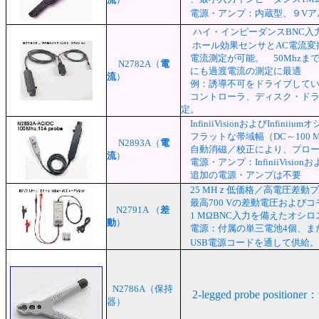
電源・アンプ：内蔵型、９Vア
ハイ・インピーダンスBNC入力の
ホール効果センサとAC電流変換
電流測定が可能。
50Mhzま
N2782A（
電
にも過渡電流の測定に最
流
）
例：誘導不可をドライブしてい
コントローラ、ディスク・ドラ
定。
InfiniiVisionおよびInfi
フラットな帯域幅（DC～100 M
N2893A（
電
自動消磁／校正により、プロー
流
）
電源・アンプ：InfiniiVision
追加の電源・アンプは不要
25 MHｚ低価格／高電圧差動
最高700 Vの差動電圧および
N2791A （
差
1 MΩBNC入力を備えたオシ
動
）
電源：付属の単三電池4個、また
USB電源コードを通して供給。
N2786A（保持
2-legged probe positioner：
器）