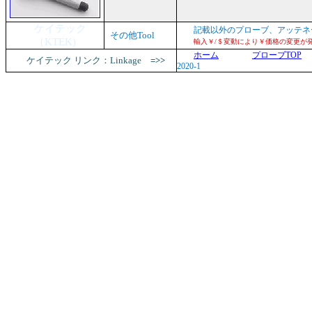
ケイテック
記載以外のプローブ、アッテネ
その他Tool
（KTEK)
輸入￥/＄変動により￥価格の変更が発
ホーム
プローブTOP
ケイテック リンク：
Linkage
=>>
2020-1