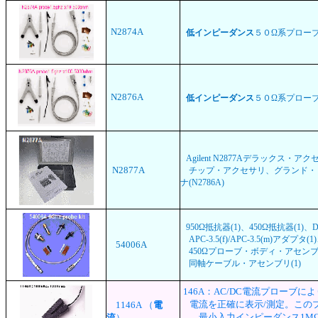
N2874A
低インピーダンス
５０Ω系プローブ
N2876A
低インピーダンス
５０Ω系プローブ、
Agilent N2877Aデラック
N2877A
チップ・アクセサリ、グランド・リ
ナ(N2786A)
950Ω抵抗器(1)、450Ω抵抗器(1)、
APC-3.5(f)/APC-3.5(m)アダプ
54006A
450Ωプローブ・ボディ・アセンブリ(1
同軸ケーブル・アセンブリ(1)
146A：AC/DC電流プローブにより、
電流を正確に表示/測定。このプローブ
1146A （
電
、最小入力インピーダンス1MΩ
流
）