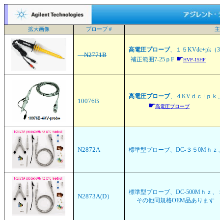
拡大画像
プローブ #
高電圧プローブ
、１５KVdc+pk（3
N2771B
☛
補正範囲7-25ｐF
HVP-15HF
高電圧プローブ
、４KVｄｃ+ｐｋ、
10076B
☛
高電圧プローブ
N2872A
標準型プローブ、DC-３５0Mｈｚ、１０
標準型プローブ、DC-500Mｈｚ、１０：
N2873A(D）
その他同規格OEM品ありま