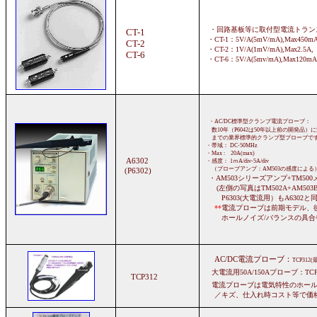
・回路基板等に取付型電流トランス
CT-1
・CT-1：5V/A(5mV/mA),Max450mA
CT-2
・CT-2：1V/A(1mV/mA),Max2.5A, 
CT-6
・CT-6：5V/A(5mv/mA),Max120mA,
・AC/DC標準型クランプ電流プローブ：
数10年（P6042は50年以上前の開発品）に
までの業界標準的クランプ型プローブで
・帯域： DC-50MHz
・Max : 20A(max)
A6302
・感度： 1ｍA/div-5A/div
（プローブアンプ：AM503の感度による
(P6302)
・AM503シリーズアンプ+TM5
(左側の写真はTM502A+AM503B
P6303(大電流用）もA6302と同
**
電流プローブは前期モデル、
ホールノイズ/バランスの具合や
AC/DC電流プローブ：
TCP312
大電流用50A/150Aプローブ：TCP3
TCP312
電流プローブは電気特性のホール
／キズ、仕入れ時コスト等で価格