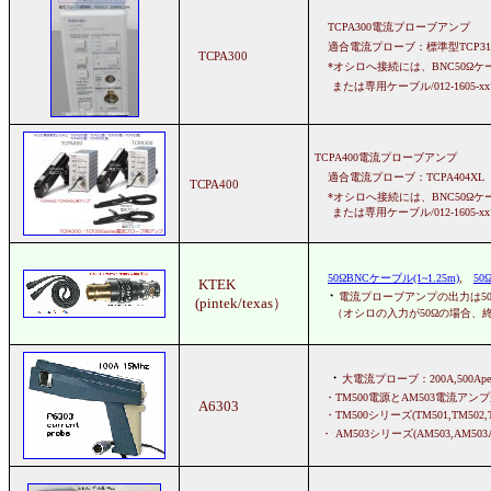
TCPA300電流プローブアンプ
適合電流プローブ：標準型TCP312（3
TCPA300
*オシロへ接続には、BNC50Ωケ
または専用ケーブル/012-1605-x
TCPA400電流プローブアンプ
適合電流プローブ：TCPA404
TCPA400
*オシロへ接続には、BNC50Ωケ
または専用ケーブル/012-1605-x
50ΩBNCケーブル(1~1.25m)
,
50
KTEK
・
電流プローブアンプの出力は5
(pintek/texas）
（オシロの入力が50Ωの場合、終端
・
大電流プローブ：200A,500Apea
・TM500電源とAM503電流アン
A6303
・TM500シリーズ(TM501,TM502
・ AM503シリーズ(AM503,AM503A