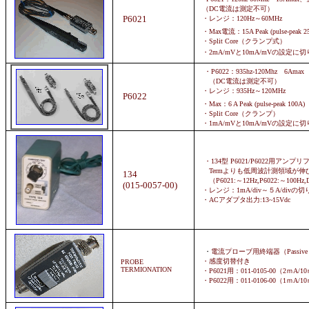
（DC電流は測定不可）
P6021
・レンジ：120Hz～60MHz
・Max電流：15A Peak (pulse-peak
・Split Core（クランプ式）
・2mA/mVと10mA/mVの設定に
・P6022：935hz-120Mhz 6Ama
（DC電流は測定不可）
・レンジ：935Hz～120MHz
P6022
・Max：6 A Peak (pulse-peak 100A
・Split Core（クランプ）
・1mA/mVと10mA/mVの設定に
・134型 P6021/P6022用アンプ
Termよりも低周波計測領域が伸
134
（P6021:～12Hz,P6022:～100
(015-0057-00)
・レンジ：1mA/div～５A/divの
・ACアダプタ出力:13~15Vdc
・
電流プローブ用終端器
（Passive
・感度切替付き
PROBE
TERMIONATION
・P6021用：011-0105-00（2ｍA/1
・P6022用：011-0106-00（1ｍA/1