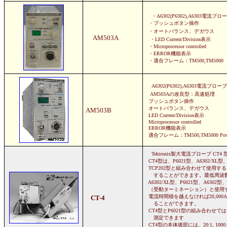
・A6302(P6302),A6303電流
・プッシュボタン操作
・オートバランス、デガウス
AM503A
・LED Current/Division表示
・Microprocessor controlled
・ERROR機能表示
・適合フレーム：TM500,TM5000
A6302(P6302),A6303電流プロ
AM503Aの改良型：高速処理
プッシュボタン操作
オートバランス、デガウス
AM503B
LED Current/Division表示
Microprocessor controlled
ERROR機能表示
適合フレーム：TM500,TM5000 Power
Tektronix製大電流プローブ CT
CT4型は、P6021型、A6302/XL型、
TCP202型と組み合わせて使用す
することができます。最低周波数は
A6302/XL型、P6021型、A6302型、
（受動ターミネーション）と使用
電流時間積を越えなければ20,000
CT-4
ることができます。
CT4型とP6021型の組み合わせで
測定できます
CT4型の本体後部には、20:1, 100