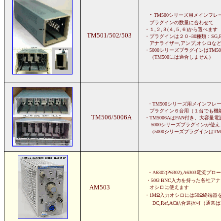
・
TM500シリーズ用メインフ
プラグインの数量に合わせて
・１,２,３(４,５,６)から選べます
TM501/502/503
・プラグインは２０~30種類：SG,PG,F
アナライザー,アンプ,オシロな
・5000シリーズプラグインはTM5
（TM500には適合しません）
・TM500シリーズ用メインフレ
プラグイン６台用（１台でも機
TM506/5006A
・TM5006AはFAN付き、大容量電
5000シリーズプラグインが使え
（5000シリーズプラグインはTM
・A6302(P6302),A6303電流
・50
Ω
BNC入力を持った各社ア
AM503
オシロに使えます
・1MΩ入力オシロには50Ω終端器
DC,Ref,AC結合選択可（通常