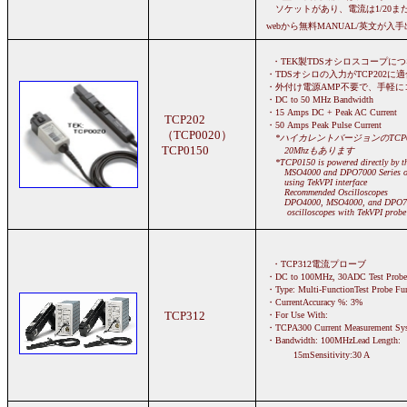
ソケットがあり、電流は1/20または
webから無料MANUAL/英文が入
・TEK製TDSオシロスコープに
・TDSオシロの入力がTCP202に
・外付け電源AMP不要で、手軽に
・DC to 50 MHz Bandwidth
・15 Amps DC + Peak AC Current
TCP202
・50 Amps Peak Pulse Current
（TCP0020）
*ハイカレントバージョンのTCP01
TCP0150
20Mhzもあります
*TCP0150 is powered directly by t
MSO4000 and DPO7000 Series osc
using TekVPI interface
Recommended Oscilloscopes
DPO4000, MSO4000, and DPO700
oscilloscopes with TekVPI probe
・TCP312電流プローブ
・DC to 100MHz, 30ADC
Test Probe
・Type:
Multi-Function
Test Probe Fu
・Current
Accuracy %:
3%
TCP312
・For Use With:
・TCPA300 Current Measurement Sy
・Bandwidth:
100MHz
Lead Length:
15
m
Sensitivity:
30 A