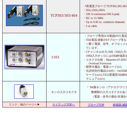
*高電流プローブ:TCP303,305,404
・50A,150A,500A
・100 A continuous/500 A peak
TCP303/305/404
・DC to 15 MHz
・Up to 0.83 in. conductor diameter
・2 m cable
・プローブ専用2CH電源(FET,電
・TEK電流/差動/FETプローブ等
へ繋ぐ電源、信号、オフセットの
ています。
・2チャンネル出力,50Ω（50Ω入
1MΩ入力オシロには50Ω終端器
1103
・コネクタ仕様：Tekprobe-I/F-BNC 
Overload Protection
・標準付属品：電源コード(x1)
・当店特別付属品(1ch分)：1m50Ω
ケーブル(x1),TX22貫通型50Ω終端器
マニュアル(x1)
・
Tek製オシロ（アナログ/デ
オシロ入力コネクタ
数種類の入力コネクタがあ
（電源・信号の適合/非適
リンク：他のページへ▶
ケイテックTOPへ
プローブTOP
終端器/減