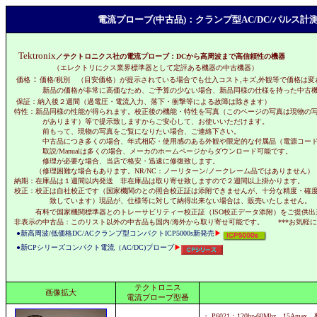
電流プローブ(中古品)：クランプ型AC/DC/パルス
Tektronix
／テクトロニクス社の電流プローブ：DCから高周波まで高信頼性の機器
（エレクトリにクス業界標準器として定評ある機器の中古機器）
：
価格
価格/税別 （目安価格）が提示されている場合でも仕入コスト,キズ,外観等で価格は
新品の価格が非常に高価なため、ご予算の少ない場合、
新品同様の仕様を持った
中古
保証：納入後２週間（過電圧・電流入力、落下・衝撃等による故障は除きます）
特性：新品同様の性能が得られます。校正後の機能・特性を写真（このページの写真は現物の
があります）等で提示致しますからご安心して、お使いいただけます。
前もって、現物の写真をご覧になりたい場合、ご連絡下さい。
中古品につき多くの場合、年式相応・使用感のある外観や限定的な付属品（電源コード
取説/Manualは多くの場合、メーカのホームページからダウンロード可能です。
修理が必要な場合、当店で格安・迅速に修復致します。
（修理困難な場合もあります。NR/NC：ノーリターン/ノークレーム品ではありません）
納期：在庫品は１週間以内発送 非在庫品は取り寄せ致しますので２週間以上掛かります。
校正：校正は自社校正です（国家機関のとの照合校正証は添附できませんが、十分な精度・確
致しています）現品が、仕様等に対して納得出来ない場合は、販売いたしません。
有料で国家機関標準器とのトレーサビリティー校正証（ISO校正データ添附）をご提供出
非表示の中古品：このリスト以外の中古品も国内/海外から取り寄せ可能です。 ***お気軽にお
●新高周波/低価格DC/ACクランプ型コンパクトICP5000s新発売
▶
●新CPシリーズコンパクト電流（AC/DC)プローブ
▶
テクトロニス
画像拡大
電流プローブ型番
・ P6021：120hz-60Mhz 15Amax